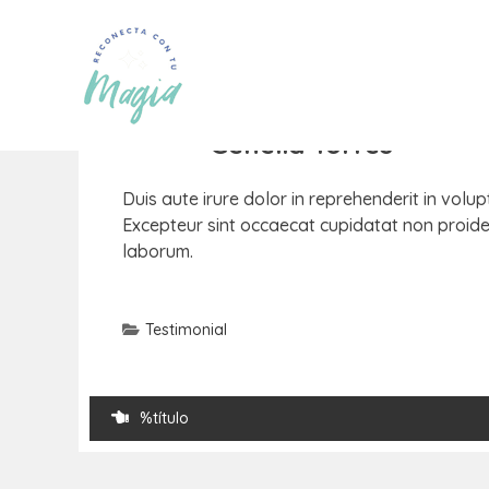
01
SEP
Por
admin
Genelia Torres
Duis aute irure dolor in reprehenderit in volupt
Excepteur sint occaecat cupidatat non proident
laborum.
Testimonial
%título